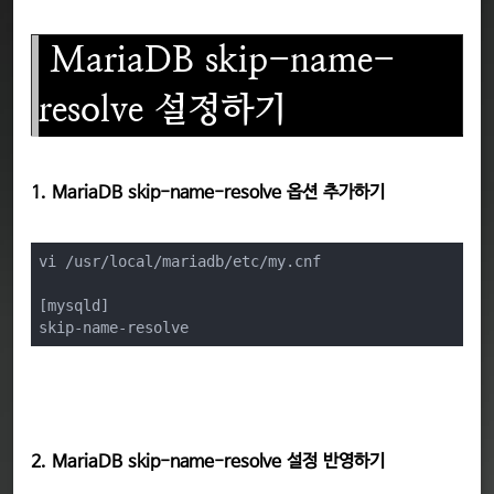
MariaDB
skip-name-
resolve 설정하기
1. MariaDB skip-name-resolve 옵션 추가하기
vi /usr/local/mariadb/etc/my.cnf

[mysqld]

skip-name-resolve 
2. MariaDB skip-name-resolve 설정 반영하기