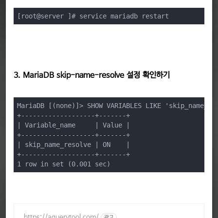
[root@server ]# service mariadb restart
3. MariaDB skip-name-resolve 설정 확인하기
MariaDB [(none)]> SHOW VARIABLES LIKE 'skip_name_res
+-------------------+-------+

| Variable_name     | Value |

+-------------------+-------+

| skip_name_resolve | ON    |

+-------------------+-------+

1 row in set (0.001 sec)
https://aquerytool.com/
광고