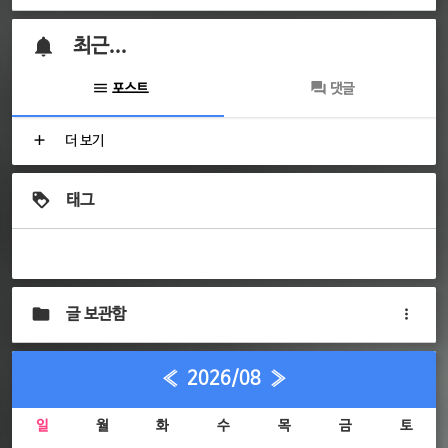
최근...
포스트
댓글
더 보기
태그
글 보관함
«
2026/08
»
일
월
화
수
목
금
토