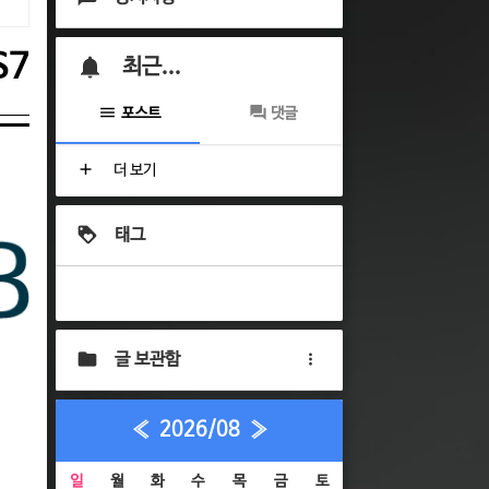
S7
최근...
포스트
댓글
더 보기
태그
글 보관함
«
2026/08
»
일
월
화
수
목
금
토