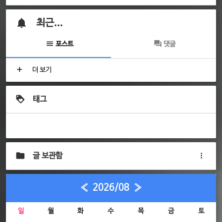
최근...
포스트
댓글
더 보기
태그
글 보관함
«
2026/08
»
일
월
화
수
목
금
토