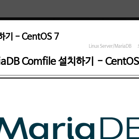
하기 - CentOS 7
Linux Server/MariaDB
iaDB Comfile 설치하기 - CentOS