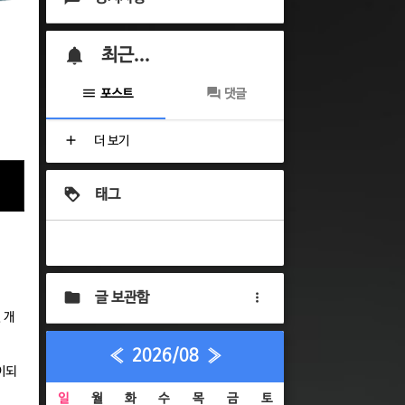
최근...
포스트
댓글
더 보기
태그
글 보관함
 개
«
2026/08
»
환이되
일
월
화
수
목
금
토