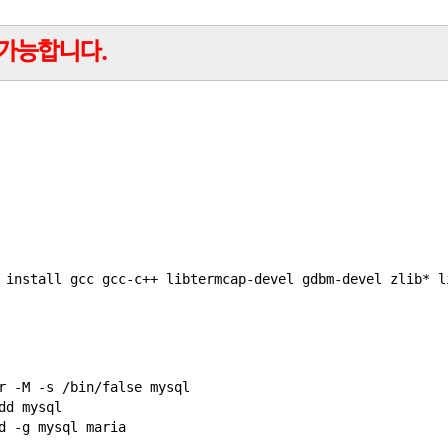
 가능합니다.
r -M -s /bin/false mysql

d mysql
