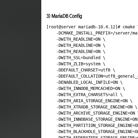
3) MariaDB Config
[root@server mariadb-10.4.12]# cmake \
    -DCMAKE_INSTALL_PREFIX=/server/mar
    -DWITH_READLINE=ON \

    -DWITH_READLINE=ON \

    -DWITH_READLINE=ON \

    -DWITH_SSL=bundled \

    -DWITH_ZLIB=system \

    -DDEFAULT_CHARSET=utf8 \

    -DDEFAULT_COLLATION=utf8_general_c
    -DENABLED_LOCAL_INFILE=ON \

    -DWITH_INNODB_MEMCACHED=ON \

    -DWITH_EXTRA_CHARSETS=all \

    -DWITH_ARIA_STORAGE_ENGINE=ON \

    -DWITH_XTRADB_STORAGE_ENGINE=ON \

    -DWITH_ARCHIVE_STORAGE_ENGINE=ON \
    -DWITH_INNOBASE_STORAGE_ENGINE=ON 
    -DWITH_PARTITION_STORAGE_ENGINE=ON
    -DWITH_BLACKHOLE_STORAGE_ENGINE=ON
    -DWITH_FEDERATEDX_STORAGE_ENGINE=O