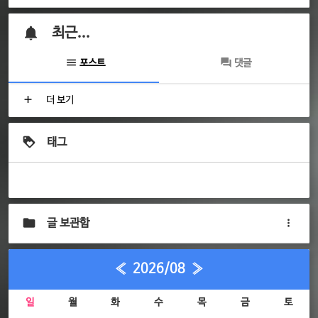
최근...
포스트
댓글
더 보기
태그
글 보관함
«
2026/08
»
일
월
화
수
목
금
토