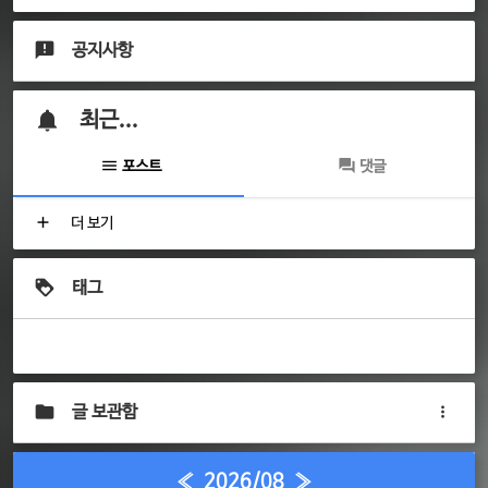
공지사항
최근...
포스트
댓글
더 보기
태그
글 보관함
«
2026/08
»