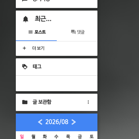
최근...
포스트
댓글
더 보기
태그
글 보관함
«
2026/08
»
일
월
화
수
목
금
토