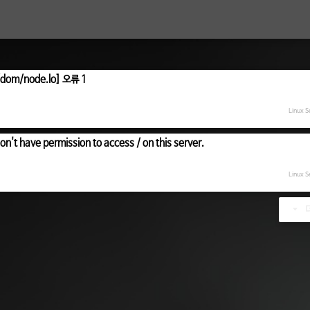
/dom/node.lo] 오류 1
Linux 
have permission to access / on this server.
Linux 