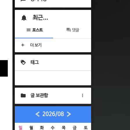
최근...
포스트
댓글
더 보기
태그
글 보관함
«
2026/08
»
일
월
화
수
목
금
토