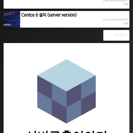
Linux Server/CentOS
오늘
Centos 6 설치 (server version)
Linux Server/CentOS
오늘
더 보기