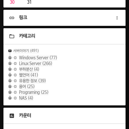
30
31
링크
카테고리
서버이야기
(491)
Windows Server
(77)
Linux Server
(266)
부하분산
(4)
웹언어
(41)
유용한 정보
(39)
용어
(25)
Programing
(25)
NAS
(4)
카운터