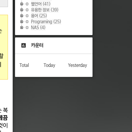
웹언어
(41)
유용한 정보
(39)
용어
(25)
Programing
(25)
NAS
(4)
는
카운터
할
니
Total
Today
Yesterday
는 복
있게끔
긴것이