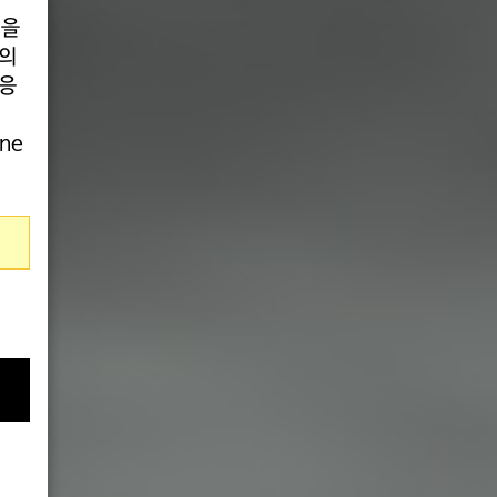
번을
역의
 응
ne