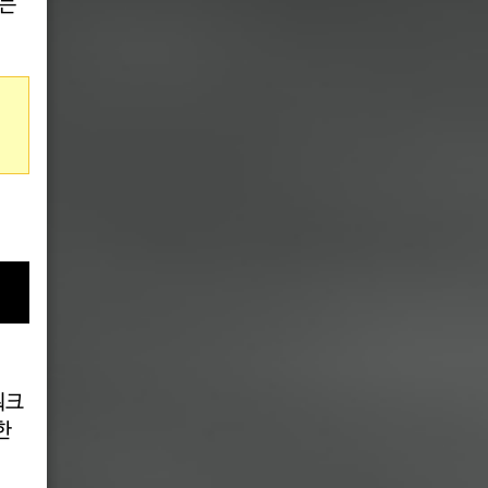
었는
워크
한