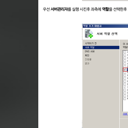
우선
서버관리자
를 실행 시킨후 좌측에
역할
을 선택한후