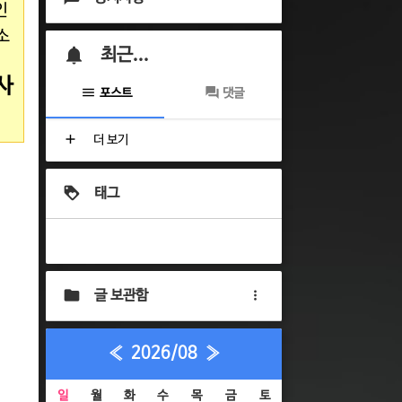
인
소
최근...
사
포스트
댓글
더 보기
태그
글 보관함
«
2026/08
»
일
월
화
수
목
금
토