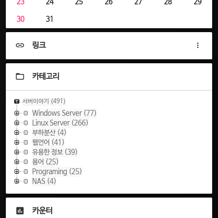
23
24
25
26
27
28
29
30
31
링크
카테고리
서버이야기
(491)
Windows Server
(77)
Linux Server
(266)
부하분산
(4)
웹언어
(41)
유용한 정보
(39)
용어
(25)
Programing
(25)
NAS
(4)
카운터