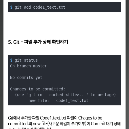
$
 git add code1_text.txt
5. Git - 파일 추가 상태 확인하기
$
 git status
On branch master

No commits yet

Changes to be committed:

  (use "git rm --cached <file>..." to unstage)

        new file:   code1_text.txt
Git에서 추가한 파일 Code1.text.txt 파일이 Chages to be
committed 의 new file(새로운 파일이 추가여부)이 Commit 대기 상태