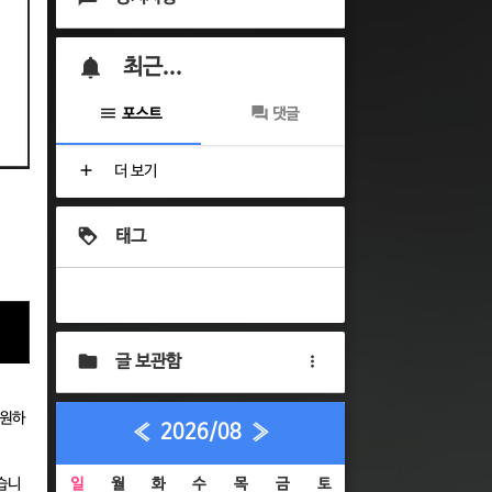
최근...
포스트
댓글
더 보기
태그
글 보관함
 원하
«
2026/08
»
습니
일
월
화
수
목
금
토