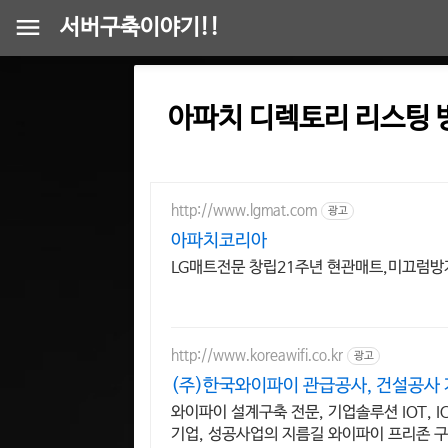
서버구축이야기!!
아파치 디렉토리 리스팅 
http://www.lgmat.com
광고
아파치코리아
LG매트전문 창립21주년 현관매트,미끄럼
http://www.koreawifi.co.kr
광고
(주)한국와이파이 관급공사, 건설공사
와이파이 설계구축 전문, 기업솔루션 IOT, I
기업, 성공사업의 지름길 와이파이 프리존 구