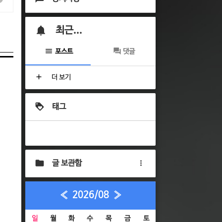
최근...
포스트
댓글
더 보기
태그
글 보관함
«
2026/08
»
일
월
화
수
목
금
토