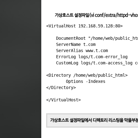
가상호스트 설정파일(vi conf/extra/httpd-vhos
<VirtualHost 192.168.59.128:80>

    DocumentRoot "/home/web/public_htm
    ServerName t.com

    ServerAlias www.t.com

    ErrorLog logs/t.com-error_log

    CustomLog logs/t.com-access_log c
<Directory /home/web/public_html>

        Options -Indexes

</Directory>

가상호스트 설정파일에서 디렉토리 리스팅을 막을부분을