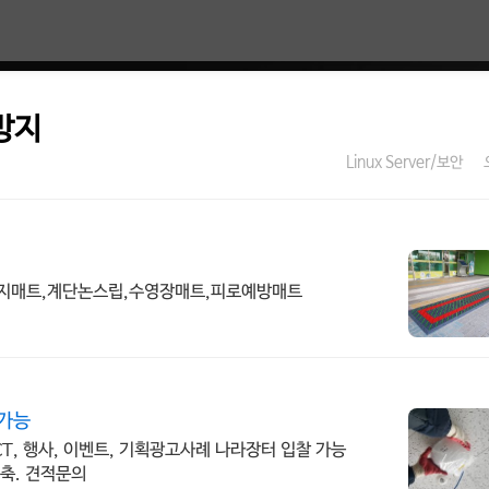
방지
Linux Server/보안
방지매트,계단논스립,수영장매트,피로예방매트
 가능
CT, 행사, 이벤트, 기획광고사례 나라장터 입찰 가능
축. 견적문의