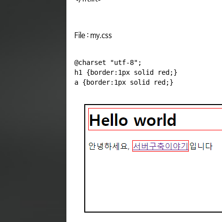
File : my.css
@charset "utf-8";

h1 {border:1px solid red;}
