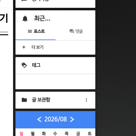
보기
최근...
포스트
댓글
더 보기
태그
글 보관함
«
2026/08
»
일
월
화
수
목
금
토