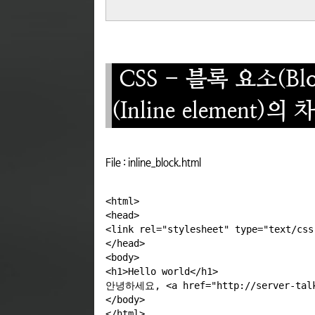
CSS - 블록 요소(Blo
(Inline element)의 
File : inline_block.html
<html>

<head>

<link rel="stylesheet" type="text/css
</head>

<body>

<h1>Hello world</h1>

안녕하세요, <a href="http://server-ta
</body>
