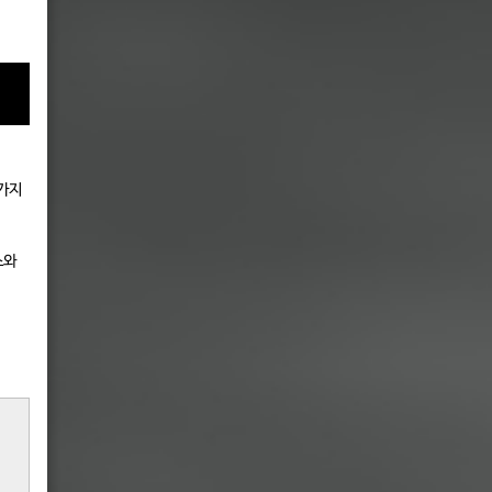
 가지
소와