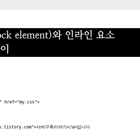
ck element)와
인라인 요소
차이
" href="my.css">

lk.tistory.com">서버구축이야기</a>입니다
