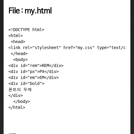
File : my.html
<!DOCTYPE html>

<html>

 <head>

<link rel="stylesheet" href="my.css" type="text/css">
 </head>

  <body>

<div id="rem">REM</div>

<div id="px">PX</div>

<div id="em">EM</div>

<div id="bold">

폰트의 두께

</div>

  </body>
