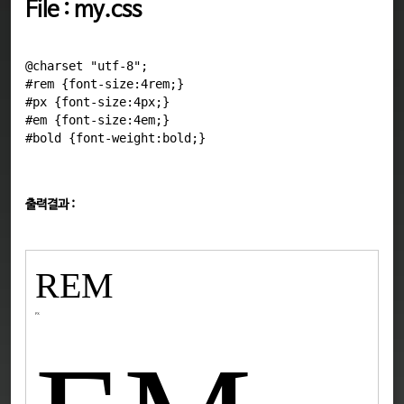
File : my.css
@charset "utf-8";

#rem {font-size:4rem;}

#px {font-size:4px;}

#em {font-size:4em;}

출력결과 :
REM
PX