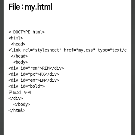
File : my.html
<!DOCTYPE html>

<html>

 <head>

<link rel="stylesheet" href="my.css" type="text/css">
 </head>

  <body>

<div id="rem">REM</div>

<div id="px">PX</div>

<div id="em">EM</div>

<div id="bold">

폰트의 두께

</div>

  </body>
