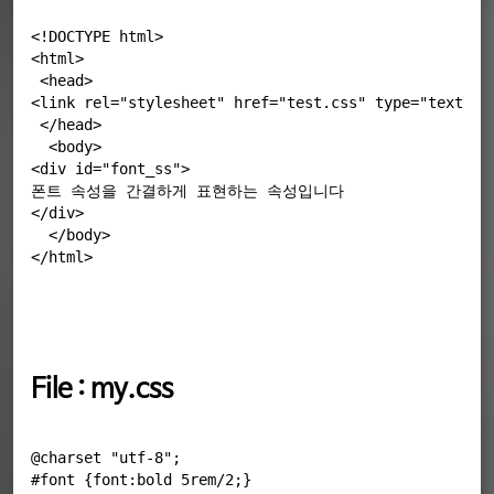
<!DOCTYPE html>

<html>

 <head>

<link rel="stylesheet" href="test.css" type="text/css
 </head>

  <body>

<div id="font_ss">

폰트 속성을 간결하게 표현하는 속성입니다

  </body>
</html>
File : my.css
@charset "utf-8";
