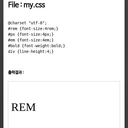
File : my.css
@charset "utf-8";

#rem {font-size:4rem;}

#px {font-size:4px;}

#em {font-size:4em;}

#bold {font-weight:bold;}

출력결과 :
REM