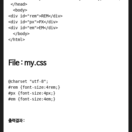
 </head>

  <body>

<div id="rem">REM</div>

<div id="px">PX</div>

<div id="em">EM</div>

  </body>

File : my.css
@charset "utf-8";

#rem {font-size:4rem;}

#px {font-size:4px;}

출력결과 :