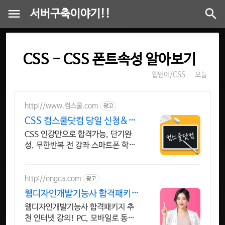
서버구축이야기!!
CSS - CSS 폰트속성 알아보기
웹언어/CSS
오늘
http://www.컴스쿨.com
광고
CSS 컴스쿨닷컴 당일 신청&결
제시 기프티콘!
CSS 인강만으로 합격가능, 단기완
성, 무한반복 전 강좌 스마트폰 학습
가능
http://engca.com
광고
웹디자인개발기능사 합격패키지
PC/스마트폰 동영상강의
웹디자인개발기능사 합격패키지 추
천 인터넷 강의! PC, 모바일로 동시