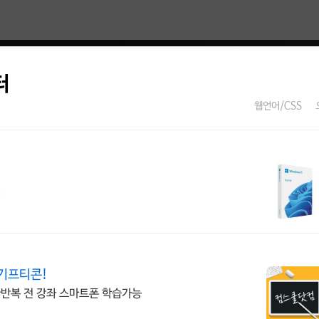
터
웹언어/CSS
!
기프티콘!
한반복 전 강좌 스마트폰 학습가능