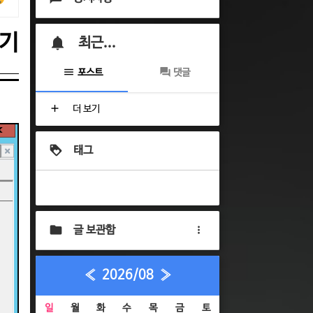
하기
최근...
포스트
댓글
더 보기
태그
글 보관함
«
2026/08
»
일
월
화
수
목
금
토