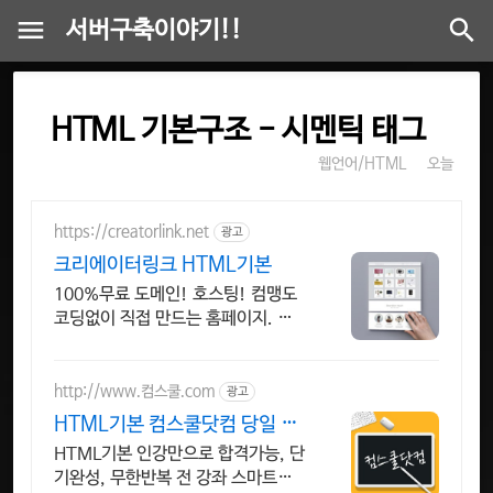
서버구축이야기!!
HTML 기본구조 - 시멘틱 태그
웹언어/HTML
오늘
https://creatorlink.net
광고
크리에이터링크 HTML기본
100%무료 도메인! 호스팅! 컴맹도
코딩없이 직접 만드는 홈페이지. 셀
프제작!
http://www.컴스쿨.com
광고
HTML기본 컴스쿨닷컴 당일 신
청&결제시 기프티콘!
HTML기본 인강만으로 합격가능, 단
기완성, 무한반복 전 강좌 스마트폰