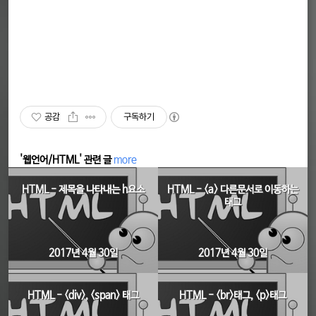
공감
구독하기
'웹언어/HTML' 관련 글
more
HTML - 제목을 나타내는 h요소
HTML - <a> 다른문서로 이동하는
태그
2017년 4월 30일
2017년 4월 30일
HTML - <div>, <span> 태그
HTML - <br>태그, <p>태그