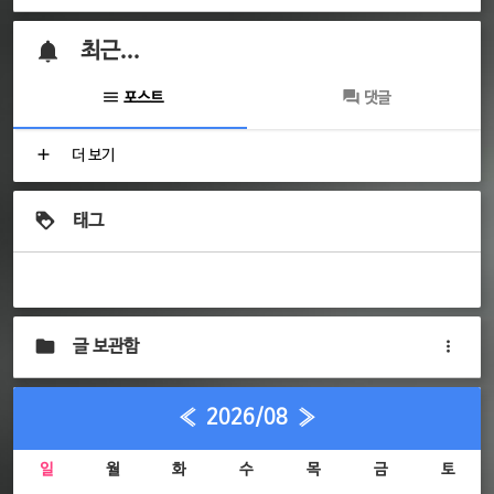
최근...
포스트
댓글
더 보기
태그
글 보관함
«
2026/08
»
일
월
화
수
목
금
토