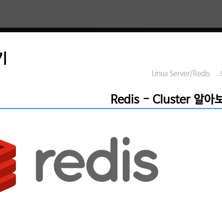
기
Linux Server/Redis
Redis - Cluster 알