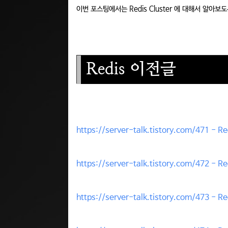
이번 포스팅에서는 Redis Cluster 에 대해서 알아보
Redis 이전글
https://server-talk.tistory.com/471 - 
https://server-talk.tistory.com/47
https://server-talk.tistory.com/473 - 