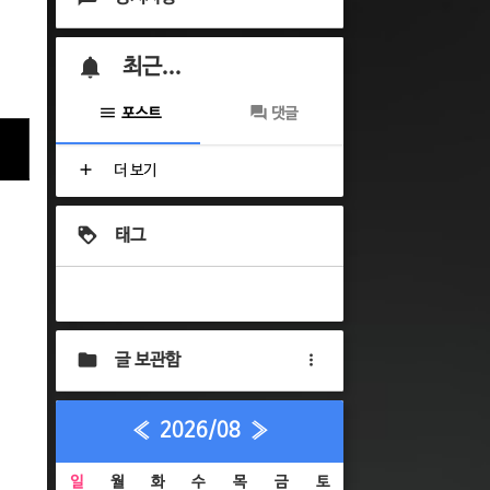
최근...
포스트
댓글
더 보기
태그
글 보관함
«
2026/08
»
일
월
화
수
목
금
토