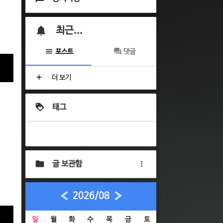
최근...
포스트
댓글
더 보기
태그
글 보관함
«
2026/08
»
일
월
화
수
목
금
토