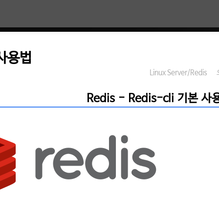
본 사용법
Linux Server/Redis
Redis - Redis-cli 기본 