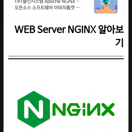
20년이상 기술지원 노하우
(주)솔인시스템 Apache NGINX -
오픈소스 소프트웨어 아파치톰캣 기
술지원
WEB Server NGINX 알아보
기