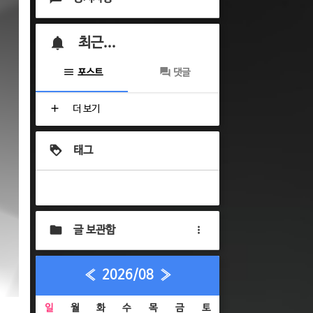
최근...
포스트
댓글
더 보기
태그
글 보관함
«
2026/08
»
일
월
화
수
목
금
토