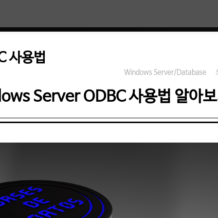
BC 사용법
Windows Server/Database
dows Server ODBC 사용법 알아