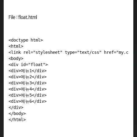
File : float.html
<doctype html>

<html>

<link rel="stylesheet" type="text/css" href="my.css">
<body>

<div id="float">

<div>메뉴1</div>

<div>메뉴2</div>

<div>메뉴3</div>

<div>메뉴4</div>

<div>메뉴5</div>

<div>메뉴6</div>

</div>

</body>
