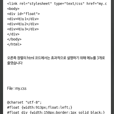
<link rel="stylesheet" type="text/css" href="my.css">
<body>

<div id="float">

<div>메뉴1</div>

<div>메뉴2</div>

<div>메뉴3</div>

</div>

</body>

오른쪽 정렬의 html 코드에서는 효과적으로 설명하기 위해 메뉴를 3개로
줄였습니다
File : my.css
@charset "utf-8";

#float {width:913px;float:left;}

#float div {width:150px;border:1px solid black;}
