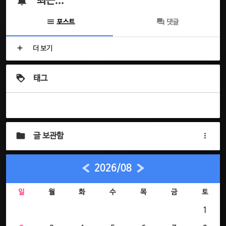
최근...
포스트
댓글
더 보기
태그
글 보관함
«
2026/08
»
일
월
화
수
목
금
토
1