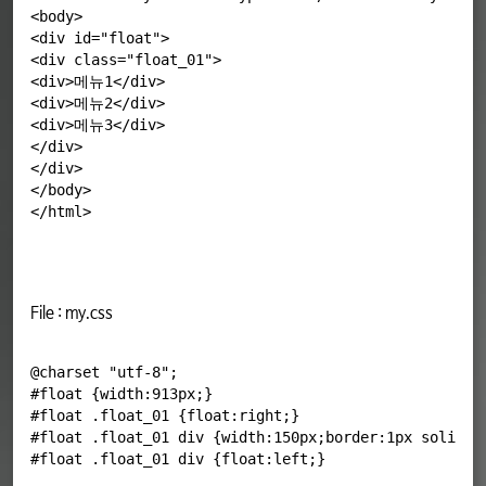
<body>

<div id="float">

<div class="float_01">

<div>메뉴1</div>

<div>메뉴2</div>

<div>메뉴3</div>

</div>

</div>

</body>

File : my.css
@charset "utf-8";

#float {width:913px;}

#float .float_01 {float:right;}

#float .float_01 div {width:150px;border:1px solid bl