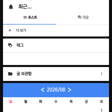
최근...
포스트
댓글
더 보기
태그
글 보관함
«
2026/08
»
일
월
화
수
목
금
토
1