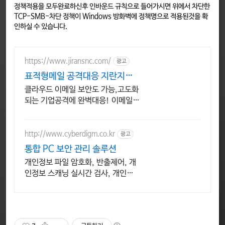
정책적용을 모두완료하신후 인바운드 규칙으로 들어가시면 위에서 차단한
TCP-SMB-차단 정책이 Windows 방화벽에 정책명으로 적용된것을 확
인하실 수 있습니다.
https://www.jiransnc.com/
광고
표적형메일 공격대응 지란지교
IT 보안솔루션 전문기업
클라우드 이메일 보안도 가능,고도화
되는 기업공격에 완벽대응! 이메일
시큐리티
http://www.cyberdigm.co.kr
광고
통합 PC 보안 관리 솔루션
개인정보 파일 암호화, 반출제어, 개
인정보 스캐닝 실시간 검사, 개인정
보유출방지. 기업 문서 유출, 유실 관
리에 생산성 강화까지 한번에