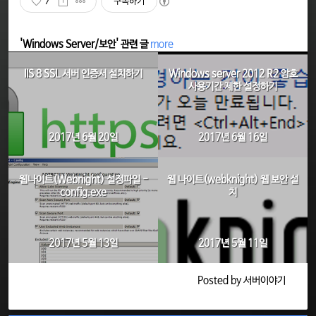
7
구독하기
'Windows Server/보안' 관련 글
more
IIS 8 SSL 서버 인증서 설치하기
Windows server 2012 R2 암호
사용기간 제한 설정하기
2017년 6월 20일
2017년 6월 16일
웹나이트(Webnight) 설정파일 -
웹 나이트(webknight) 웹 보안 설
config.exe
치
2017년 5월 13일
2017년 5월 11일
Posted by 서버이야기