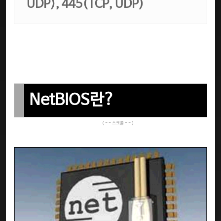
UDP), 445(TCP, UDP)
NetBIOS란?