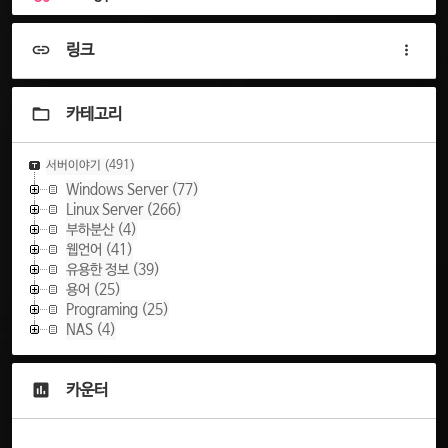
링크
카테고리
서버이야기
(491)
Windows Server
(77)
Linux Server
(266)
부하분산
(4)
웹언어
(41)
유용한 정보
(39)
용어
(25)
Programing
(25)
NAS
(4)
카운터