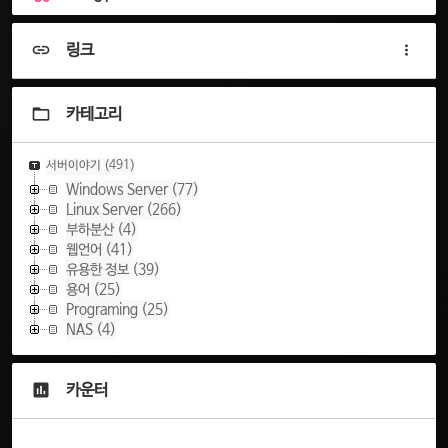
링크
카테고리
서버이야기
(491)
Windows Server
(77)
Linux Server
(266)
부하분산
(4)
웹언어
(41)
유용한 정보
(39)
용어
(25)
Programing
(25)
NAS
(4)
카운터